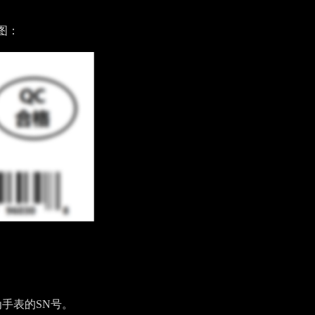
图：
。
为手表的SN号。